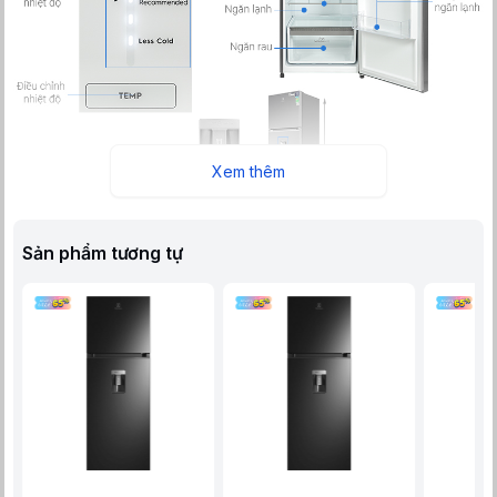
Xem thêm
Tủ lạnh Electrolux Inverter 312 Lít ETB3440K-A kiểu ngăn
Sản phẩm tương tự
đá trên quen thuộc, dung tích 312 lít thoải mái cho gia đình
sử dụng, hỗ trợ ngăn đông mềm giữ thực phẩm tươi ngon
hơn, hệ thống làm lạnh EvenTemp ổn định nhiệt độ, công
nghệ khử mùi Taste Guard hạn chế vi khuẩn, cùng với ngăn
lấy nước ngoài tiện lợi sử dụng cho người dùng.
Tổng quan thiết kế
- Electrolux ETB3440K-A thuộc dòng
tủ lạnh ngăn đá trên
thiết
kế hiện đại, đường nét tinh tế, sang trọng và nổi bật cho không
gian bố trí sử dụng.
- Cửa tủ lạnh Electrolux bằng chất liệu
kim loại phủ sơn bóng
giả gương
vừa sáng đẹp, vừa dễ lau chùi, hạn chế bám bẩn và