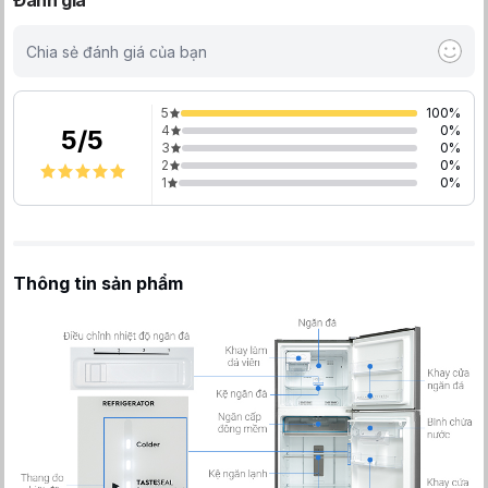
Đánh giá
Chia sẻ đánh giá của bạn
5
100
%
4
0
%
5
/
5
3
0
%
2
0
%
1
0
%
Thông tin sản phẩm