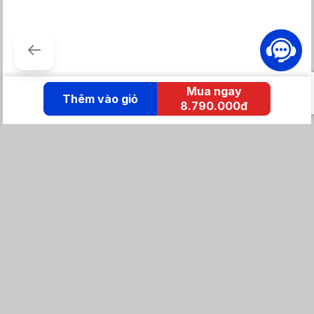
Công nghệ tiết kiệm điện
- Hỗ trợ
công nghệ Inverter
có khả năng duy trì nhiệt độ làm
lạnh ổn định mà người dùng không cần phải khởi động lại thiết
Mua ngay
Thêm vào giỏ
bị, nhờ đó tối ưu hiệu suất, tiết kiệm điện, bảo vệ thực phẩm luôn
8.790.000đ
tươi ngon, đồng thời vận hành yên tĩnh, không tạo tiếng ồn gây
khó chịu cho mọi người dùng.
- Nhãn dán năng lượng
5 sao
, công suất tiêu thụ
~ 0.95
kW/ngày
.
KẾT NỐI IZOLA
Tổng đài mua hàng
0869 86 0869
Chăm sóc khách hàng:
Tổng đài hỗ trợ
0904 683 873 - shopee
Email: izolavietnam@gmail.com -
Hotline:
Tra cứu đơn hàng