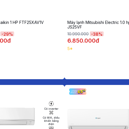
Daikin 1 HP FTF25XAV1V
Máy lạnh Mitsubishi Electric 1.0 
JS25VF
10.990.000
-
29
%
-
38
%
000đ
6.850.000đ
5
Có inverter
Có Wifi, điều
khiển bằng
điện