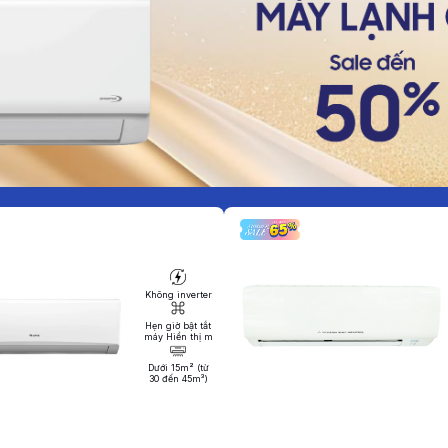
Không inverter
Hẹn giờ bật tắt
máy Hiển thị m
Dưới 15m² (từ
30 đến 45m³)