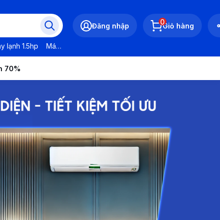
0
Đăng nhập
Giỏ hàng
y lạnh 1.5hp
Máy lạnh LG
Máy lạnh Daikin
Máy lạnh Panasonic
ến 70%