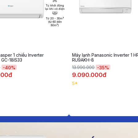
Tự khởi động
lại khi có điện
Từ 20 - 30m²
(từ 60 đến
80m³)
asper 1 chiều Inverter
Máy lạnh Panasonic Inverter 1 
 GC-18IS33
RU9AKH-8
0
13.990.000
-
40
%
-
35
%
000đ
9.090.000đ
5