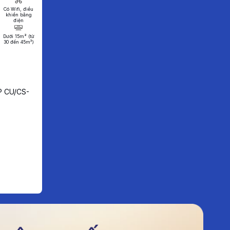
Có Wifi, điều
khiển bằng
điện
Dưới 15m² (từ
30 đến 45m³)
HP CU/CS-