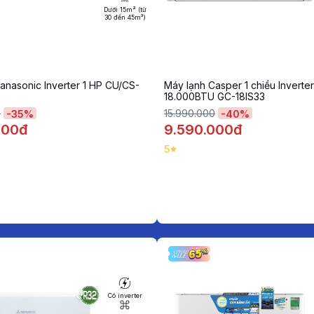
Dưới 15m² (từ
30 đến 45m³)
anasonic Inverter 1 HP CU/CS-
Máy lạnh Casper 1 chiều Inverter
18.000BTU GC-18IS33
0
15.990.000
-
35
%
-
40
%
000đ
9.590.000đ
5
Có inverter