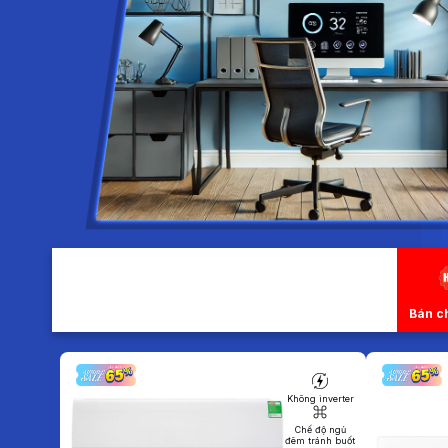
Bán c
Không inverter
Chế độ ngủ
đêm tránh buốt