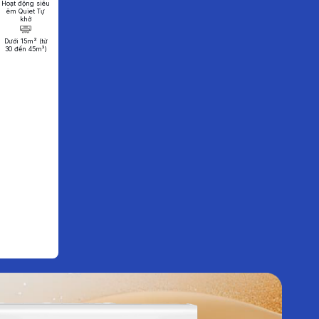
Hoạt động siêu
êm Quiet Tự
khở
Dưới 15m² (từ
30 đến 45m³)