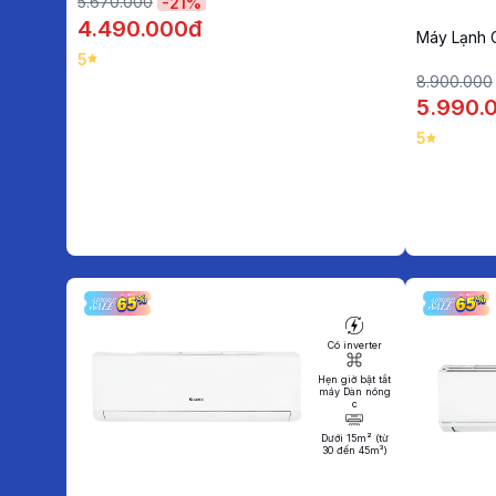
5.670.000
-
21
%
4.490.000đ
Máy Lạnh
5
8.900.000
5.990.
5
Có inverter
Hẹn giờ bật tắt
máy Dàn nóng
c
Dưới 15m² (từ
30 đến 45m³)