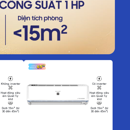
Không inverter
Có inverter
Hoạt động siêu
Hoạt động siêu
êm Quiet Tự
êm Quiet Tự
khở
khở
Dưới 15m² (từ
Dưới 15m² (từ
30 đến 45m³)
30 đến 45m³)