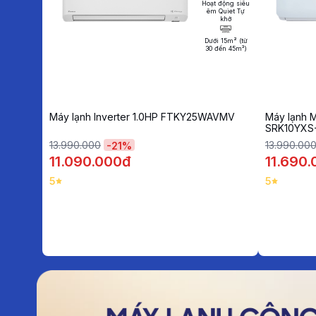
Hoạt động siêu
êm Quiet Tự
khở
Dưới 15m² (từ
30 đến 45m³)
Máy lạnh Inverter 1.0HP FTKY25WAVMV
Máy lạnh M
SRK10YXS
13.990.000
13.990.00
-
21
%
11.090.000đ
11.690
5
5