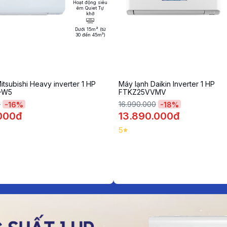
Hoạt động siêu
êm Quiet Tự
khở
Dưới 15m² (từ
30 đến 45m³)
itsubishi Heavy inverter 1 HP
Máy lạnh Daikin Inverter 1 HP
-W5
FTKZ25VVMV
0
16.990.000
-
16
%
-
18
%
.000đ
13.890.000đ
5