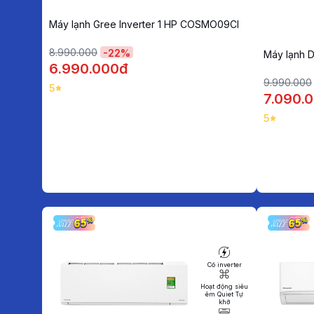
Máy lạnh Gree Inverter 1 HP COSMO09CI
8.990.000
-
22
%
Máy lạnh 
6.990.000đ
9.990.000
5
7.090.
5
Có inverter
Hoạt động siêu
êm Quiet Tự
khở