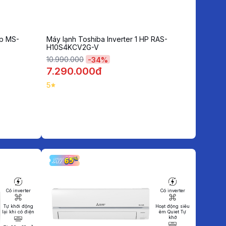
hp MS-
Máy lạnh Toshiba Inverter 1 HP RAS-
H10S4KCV2G-V
10.990.000
-
34
%
7.290.000đ
5
Có inverter
Có inverter
Tự khởi động
Hoạt động siêu
lại khi có điện
êm Quiet Tự
khở