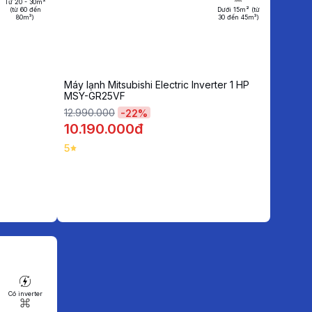
Từ 20 - 30m²
(từ 60 đến
Dưới 15m² (từ
80m³)
30 đến 45m³)
Máy lạnh Mitsubishi Electric Inverter 1 HP
MSY-GR25VF
12.990.000
-
22
%
10.190.000đ
5
Có inverter