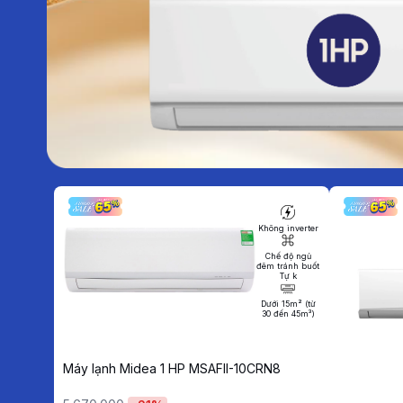
Không inverter
Chế độ ngủ
đêm tránh buốt
Tự k
Dưới 15m² (từ
30 đến 45m³)
Máy lạnh Midea 1 HP MSAFII-10CRN8