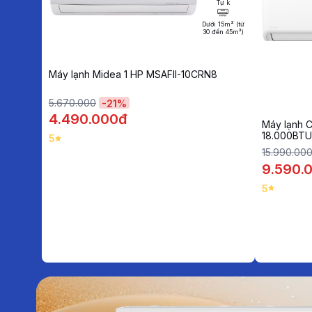
Tự k
Dưới 15m² (từ
30 đến 45m³)
Máy lạnh Midea 1 HP MSAFII-10CRN8
5.670.000
-
21
%
4.490.000đ
Máy lạnh C
18.000BTU
5
15.990.00
9.590.
5