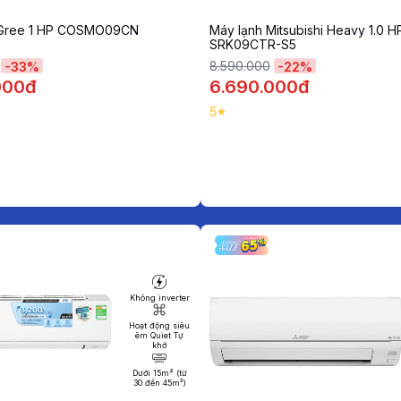
 Gree 1 HP COSMO09CN
Máy lạnh Mitsubishi Heavy 1.0 H
SRK09CTR-S5
8.590.000
-
33
%
-
22
%
000đ
6.690.000đ
5
Không inverter
Hoạt động siêu
êm Quiet Tự
khở
Dưới 15m² (từ
30 đến 45m³)