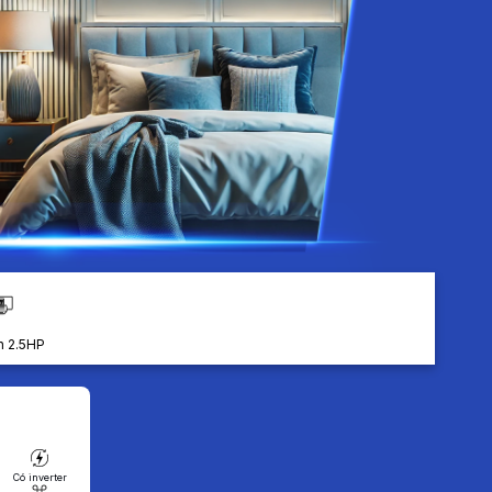
h 2.5HP
Có inverter