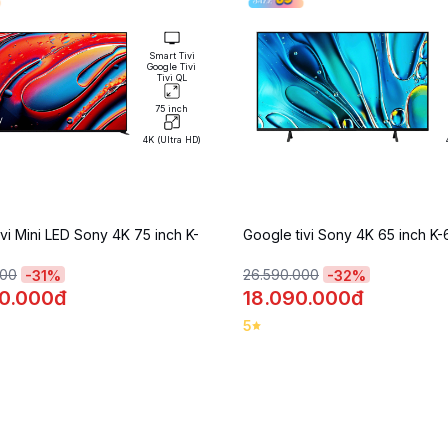
Smart Tivi
Google Tivi
Tivi QL
75 inch
4K (Ultra HD)
vi Mini LED Sony 4K 75 inch K-
Google tivi Sony 4K 65 inch K
000
26.590.000
-
31
%
-
32
%
0.000đ
18.090.000đ
5