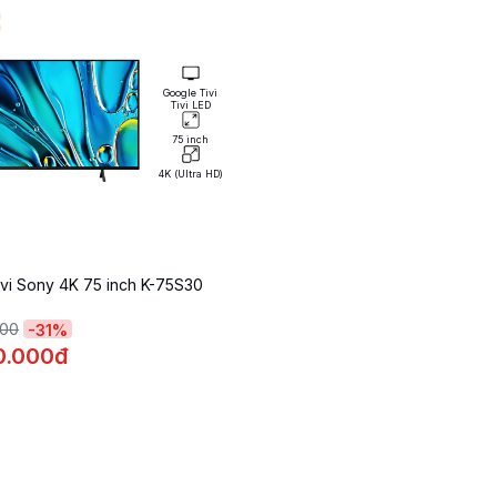
Google Tivi
Tivi LED
75 inch
4K (Ultra HD)
ivi Sony 4K 75 inch K-75S30
000
-
31
%
0.000đ