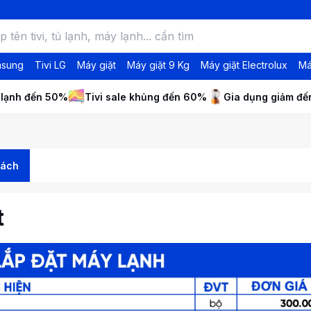
msung
Tivi LG
Máy giặt
Máy giặt 9 Kg
Máy giặt Electrolux
Má
 lạnh đến 50%
Tivi sale khủng đến 60%
Gia dụng giảm đ
sách
t