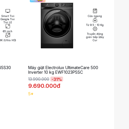
Smart Tivi
Cửa ngang
Google Tivi
Tivi LE
Từ 9.5 - 10 Kg
65 inch
Truyền động
gián tiếp (dây
4K (Ultra HD)
Cur
-65S30
Máy giặt Electrolux UltimateCare 500
Inverter 10 kg EWF1023P5SC
13.990.000
-
31
%
9.690.000đ
5