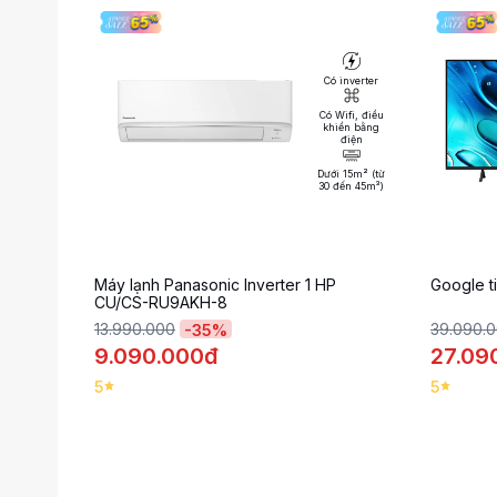
Có inverter
Có Wifi, điều
khiển bằng
điện
Dưới 15m² (từ
30 đến 45m³)
Máy lạnh Panasonic Inverter 1 HP
Google t
CU/CS-RU9AKH-8
13.990.000
39.090.
-
35
%
9.090.000đ
27.09
5
5