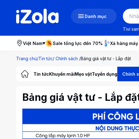
Danh mục
Tivi sa
Việt Nam
Sale tổng lực đến 70%
Xả hàng máy
Trang chủ
/
Tin tức
/
Chính sách
/
Bảng giá vật tư - Lắp đặt
Tin tức
Khuyến mãi
Mẹo vặt
Tuyển dụng
Chính 
Bảng giá vật tư - Lắp đặ