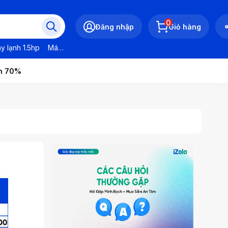
0
Đăng nhập
Giỏ hàng
y lạnh 1.5hp
Máy lạnh LG
Máy lạnh Daikin
Máy lạnh Panasonic
ến 70%