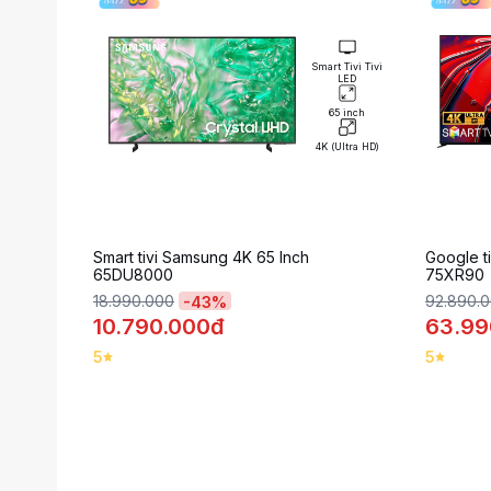
Smart Tivi Tivi
LED
65 inch
4K (Ultra HD)
Smart tivi Samsung 4K 65 Inch
Google ti
65DU8000
75XR90
18.990.000
92.890.
-
43
%
10.790.000đ
63.99
5
5