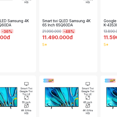
HD)
HD)
 QLED Samsung 4K
Smart tivi QLED Samsung 4K
Google 
3Q60DA
65 Inch 65Q60DA
K-43S3
21.990.000
13.890
-
36
%
-
48
%
000đ
11.490.000đ
11.5
5
5
Smart Tivi
Smart Tivi
Google Tivi
Google Tivi
Tivi LE
Tivi LE
55 inch
65 inch
4K (Ultra
4K (Ultra
HD)
HD)