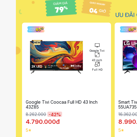
Smart Tivi Tivi
ogle Tivi
LED
43 inch
55 inch
Full HD
4K (Ultra HD)
nch
Smart Tivi LG AI 4K 55 Inch
Google T
55UA7350PSB
16.362.000
24.102.0
-
45
%
8.990.000đ
12.89
5
5