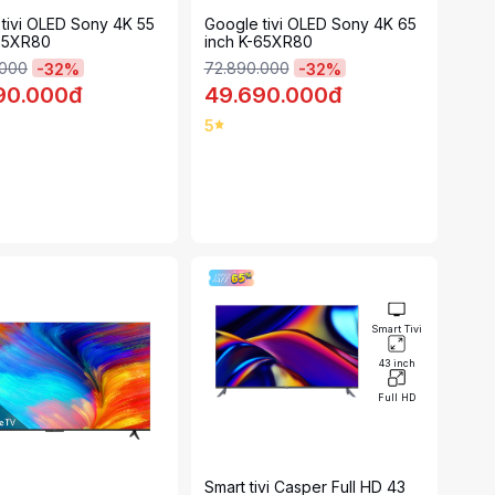
tivi OLED Sony 4K 55
Google tivi OLED Sony 4K 65
-55XR80
inch K-65XR80
.000
72.890.000
-
32
%
-
32
%
90.000đ
49.690.000đ
5
Smart Tivi
43 inch
Full HD
Smart tivi Casper Full HD 43