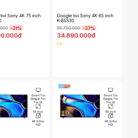
tivi Sony 4K 75 inch
Google tivi Sony 4K 85 inch
0
K-85S30
.000
55.790.000
-
31
%
-
37
%
90.000đ
34.890.000đ
5
Smart Tivi
Smart Tivi
Google Tivi
Google Tivi
Tivi QL
Tivi QL
55 inch
65 inch
4K (Ultra
4K (Ultra
HD)
HD)