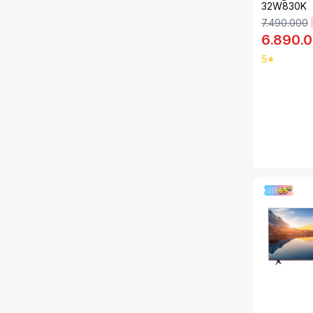
32W830K
7.490.000
6.890.
5