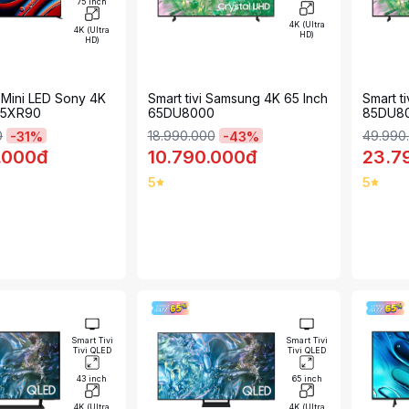
75 inch
4K (Ultra
4K (Ultra
HD)
HD)
i Mini LED Sony 4K
Smart tivi Samsung 4K 65 Inch
Smart t
-75XR90
65DU8000
85DU8
0
18.990.000
49.990
-
31
%
-
43
%
.000đ
10.790.000đ
23.7
5
5
Smart Tivi
Smart Tivi
Tivi QLED
Tivi QLED
43 inch
65 inch
4K (Ultra
4K (Ultra