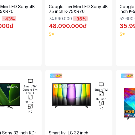
i Mini LED Sony 4K
Google Tivi Mini LED Sony 4K
Google 
-65XR70
75 inch K-75XR70
inch K
0
74.990.000
52.690
-
43
%
-
36
%
.000đ
48.090.000đ
35.9
5
5
Smart Tivi
Google Tivi
Smart Tivi
Tivi LE
32 inch
32 inch
HD
HD
i Sony 32 inch KD-
Smart tivi LG 32 inch