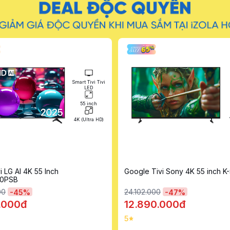
Google Tivi
55 inch
4K (Ultra HD)
ivi Sony 4K 55 inch K-55S20M2
Google Tivi TCL 4K 65 inch 6
00
17.442.000
-
47
%
-
39
%
0.000đ
10.690.000đ
5