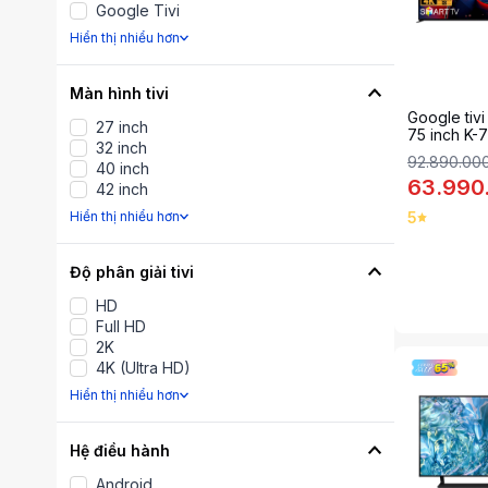
Google Tivi
Hiển thị nhiểu hơn
Màn hình tivi
Google tiv
27 inch
75 inch K
32 inch
92.890.00
40 inch
63.990
42 inch
Hiển thị nhiểu hơn
5
Độ phân giải tivi
HD
Full HD
2K
4K (Ultra HD)
Hiển thị nhiểu hơn
Hệ điều hành
Android