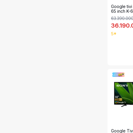
Google tiv
65 inch K
63.390.00
36.190
5
Google Tiv