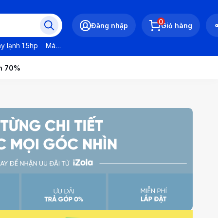
0
Đăng nhập
Giỏ hàng
y lạnh 1.5hp
Máy lạnh LG
Máy lạnh Daikin
Máy lạnh Panasonic
ến 70%