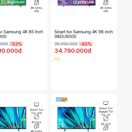
4K (Ultra
4K (Ultra
HD)
HD)
ivi Samsung 4K 85 Inch
Smart tivi Samsung 4K 98 inch
000
98DU9000
.000
98.990.000
-
52
%
-
65
%
90.000đ
34.790.000đ
5
Smart Tivi
Smart Tivi
Google Tivi
Tivi LED
Tivi LE
43 inch
43 inch
4K (Ultra