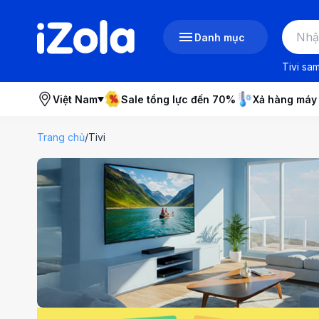
Danh mục
Tivi sa
Việt Nam
Sale tổng lực đến 70%
Xả hàng máy
Trang chủ
/
Tivi