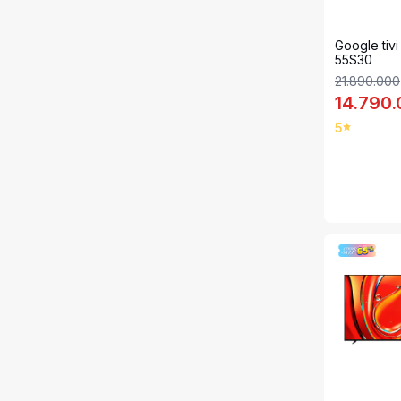
Google tivi
55S30
21.890.000
14.790
5