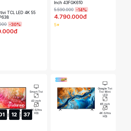
Inch 43FGK610
5.590.000
-
14
%
tivi TCL LED 4K 55
4.790.000đ
5P638
.000
-
30
%
5
0.000đ
Google Tivi
Smart Tivi
Tivi Mini
LED
43 inch
65 inch
4K (Ultra
HD)
4K (Ultra
0
1
:
1
2
:
3
6
HD)