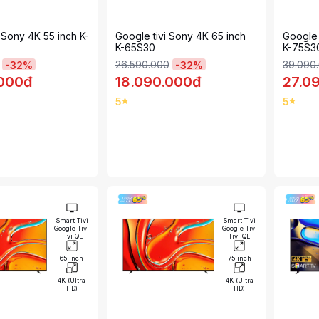
 Sony 4K 55 inch K-
Google tivi Sony 4K 65 inch
Google 
K-65S30
K-75S3
26.590.000
39.090
-
32
%
-
32
%
.000đ
18.090.000đ
27.0
5
5
Smart Tivi
Smart Tivi
Google Tivi
Google Tivi
Tivi QL
Tivi QL
65 inch
75 inch
4K (Ultra
4K (Ultra
HD)
HD)