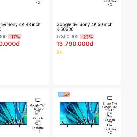
4K (Ultra
HD)
HD)
tivi Sony 4K 43 inch
Google tivi Sony 4K 50 inch
0
K-50S30
.000
17.890.000
-
17
%
-
23
%
90.000đ
13.790.000đ
5
Smart Tivi
Google Tivi
Google Tivi
Tivi LED
Tivi LE
75 inch
85 inch
4K (Ultra
4K (Ultra
HD)
HD)