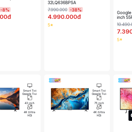
32LQ636BPSA
7.990.000
-
8
%
-
38
%
Google 
000đ
4.990.000đ
inch 5
10.490
5
7.39
5
Smart Tivi
Smart Tivi
Google Tivi
Google Tivi
43 inch
75 inch
4K (Ultra
4K (Ultra
HD)
HD)