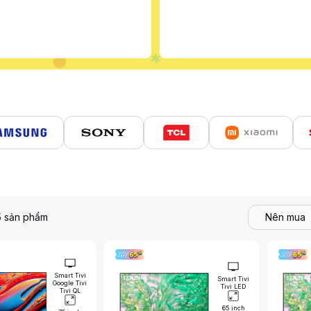
5
sản phẩm
Nên mua
Smart Tivi
Smart Tivi
Google Tivi
Tivi LED
Tivi QL
65 inch