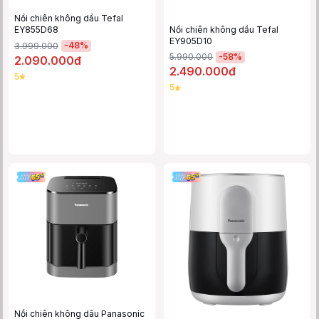
Nồi chiên không dầu Tefal
Nồi chiên không dầu Tefal
EY855D68
EY905D10
-
48
%
3.999.000
-
58
%
5.990.000
2.090.000đ
2.490.000đ
5
5
Nồi chiên không dâu Panasonic