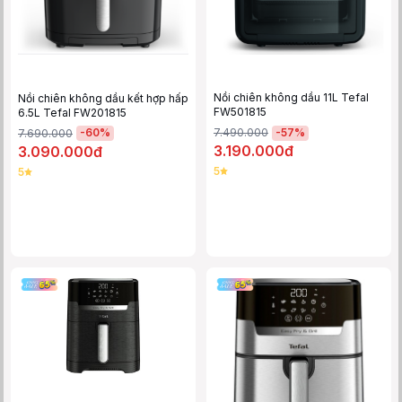
Nồi chiên không dầu 11L Tefal
Nồi chiên không dầu kết hợp hấp
FW501815
6.5L Tefal FW201815
-
57
%
7.490.000
-
60
%
7.690.000
3.190.000đ
3.090.000đ
5
5