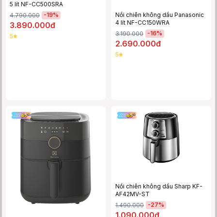
5 lít NF-CC500SRA
Nồi chiên không dầu Panasonic
-
19
%
4.790.000
4 lít NF-CC150WRA
3.890.000đ
-
16
%
3.190.000
5
2.690.000đ
5
Nồi chiên không dầu Sharp KF-
AF42MV-ST
-
27
%
1.490.000
1.090.000đ