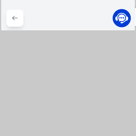
100% Hàng chính hàng
Đổi trả dễ dàng
Cam kết hàng chính hãng, bảo
Đổi Trả từ 7 ngày đến 30 ngày,
hành chính hãng, mới 100% -
theo chính sách đổi trả tại
Đền 300% nếu không đúng
IZOLA
Giao hàng nhanh
Thương hiệu đảm bảo
Giao hàng từ 2 giờ đến 4 giờ
Thanh toán an toàn nhiều hình