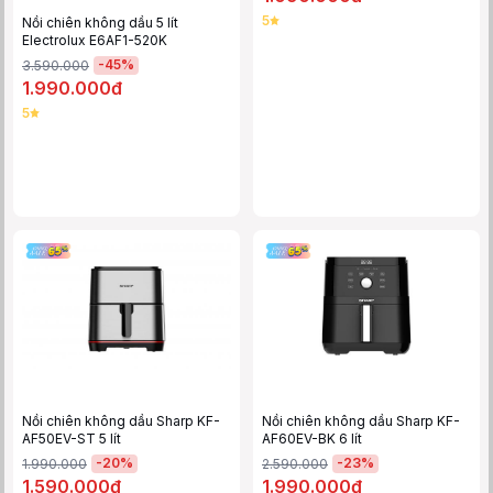
5
Nồi chiên không dầu 5 lít
Electrolux E6AF1-520K
-
45
%
3.590.000
1.990.000đ
5
Nồi chiên không dầu Sharp KF-
Nồi chiên không dầu Sharp KF-
AF50EV-ST 5 lít
AF60EV-BK 6 lít
-
20
%
-
23
%
1.990.000
2.590.000
1.590.000đ
1.990.000đ