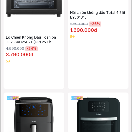
Nồi chiên không dầu Tefal 4.2 lít
EY501D15
-
26
%
2.290.000
1.690.000đ
5
Lò Chiên Không Dầu Toshiba
TL2-SAC25GZC(GR) 25 Lít
-
24
%
4.990.000
3.790.000đ
5