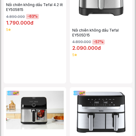
Nồi chiên không dầu Tefal 4.2 lít
EY505815
-
63
%
4.890.000
1.790.000đ
5
Nồi chiên không dầu Tefal
EY505D15
-
57
%
4.899.000
2.090.000đ
5