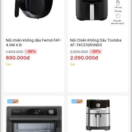
Nồi chiên không dầu Ferroli FAF-
Nồi Chiên Không Dầu Toshiba
4.0M 4 lít
AF-74CS1SRVN(H)
-
36
%
-
30
%
1.400.000
2.990.000
890.000đ
2.090.000đ
5
5