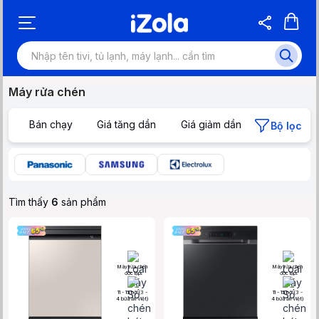
Máy rửa chén
Bán chạy
Giá tăng dần
Giá giảm dần
Bộ lọc
Tìm thấy
6
sản phẩm
Máy rửa chén
Máy rửa chén
độc lập
độc lập
11 - 15 bộ (3 -
11 - 15 bộ (3 -
4 bữa ăn Việt)
4 bữa ăn Việt)