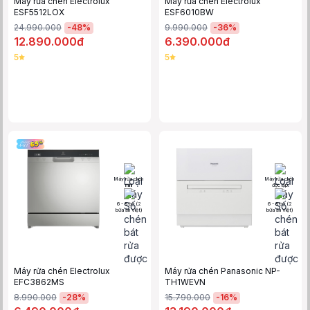
Máy rửa chén Electrolux
Máy rửa chén Electrolux
ESF5512LOX
ESF6010BW
-
48
%
-
36
%
24.990.000
9.990.000
12.890.000đ
6.390.000đ
5
5
Máy rửa chén
Máy rửa chén
mini
độc lập
6 - 8 bộ (2
6 - 8 bộ (2
bữa ăn Việt)
bữa ăn Việt)
Máy rửa chén Electrolux
Máy rửa chén Panasonic NP-
EFC3862MS
TH1WEVN
-
28
%
-
16
%
8.990.000
15.790.000