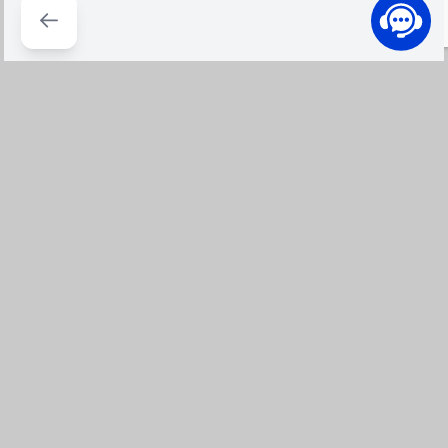
100% Hàng chính hàng
Đổi trả dễ dàng
Cam kết hàng chính hãng, bảo
Đổi Trả từ 7 ngày đến 30 ngày,
hành chính hãng, mới 100% -
theo chính sách đổi trả tại
Đền 300% nếu không đúng
IZOLA
Giao hàng nhanh
Thương hiệu đảm bảo
Giao hàng từ 2 giờ đến 4 giờ
Thanh toán an toàn nhiều hình
trong nội thành
thức COD, chuyển khoản, trả
góp