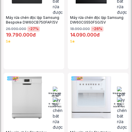
Máy rửa chén độc lập Samsung
Máy rửa chén độc lập Samsung
Bespoke DW60CB750FAP/SV
DW60CG550FSG/SV
-
27
%
-
26
%
26.990.000
18.990.000
19.790.000đ
14.090.000đ
5
5
Máy rửa chén
Máy rửa chén
độc lập
mini
11 - 15 bộ (3 -
6 - 8 bộ (2
4 bữa ăn Việt)
bữa ăn Việt)