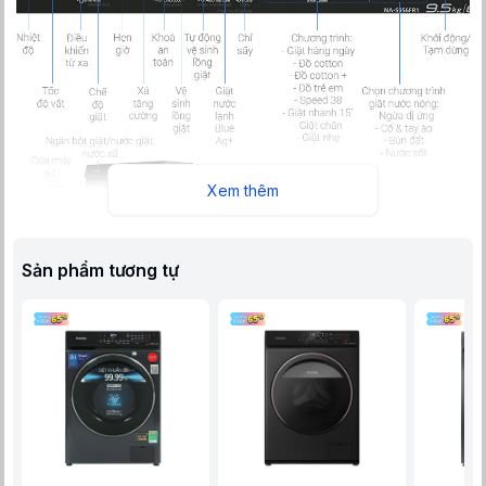
Xem thêm
Sản phẩm tương tự
Máy giặt sấy NA-S956FR1BV sở hữu kiểu thiết kế sang
trọng, có khả năng diệt khuẩn đến 99.99% và loại bỏ hầu hết
các tác nhân gây dị ứng bám trên quần áo, phù hợp cho
những người có làn da nhạy cảm. Máy còn có khả năng tiết
kiệm điện, nước và điều khiển từ xa thông qua Smartphone
tiện lợi.
Tích hợp chức năng sấy
Panasonic Inverter NA-S956FR1BV thuộc dòng máy giặt có
tích