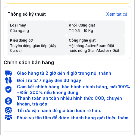
Thông số kỹ thuật
Xem tất cả
Loại máy
Khối lượng giặt
Cửa ngang
Từ 9.5 - 10 Kg
Kiểu động cơ
Công nghệ giặt
Truyền động gián tiếp (dây
Hệ thống ActiveFoam Giặt
Curoa)
nước nóng StainMaster+ Giặt
diệt khuẩn bằng nước lạnh UV
Blue Ag+ Công nghệ sấy:
Chính sách bán hàng
Ngưng tụ
Giao hàng từ 2 giờ đến 4 giờ trong nội thành
Đổi Trả từ 7 ngày đến 30 ngày
Cam kết chính hãng, bảo hành chính hãng, mới 100%
- Đền 300% nếu không đúng.
Thanh toán an toàn nhiều hình thức COD, chuyển
khoản, trả góp
Tối ưu vận hành để giá bán luôn rẻ hơn.
Phục vụ tận tâm để được khách hàng giới thiệu thêm.