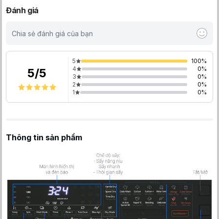
Đánh giá
Chia sẻ đánh giá của bạn
5
100
%
4
0
%
5
/
5
3
0
%
2
0
%
1
0
%
Thông tin sản phẩm