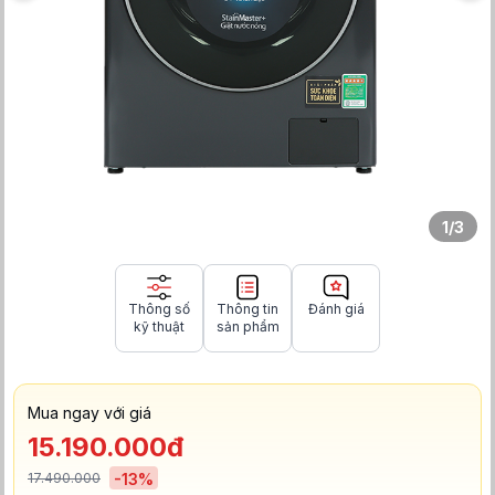
1
/
3
Thông số
Thông tin
Đánh giá
kỹ thuật
sản phẩm
Mua ngay với giá
15.190.000đ
17.490.000
-
13
%